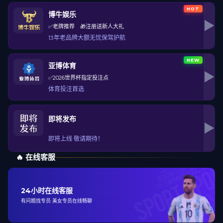
HOT
博牛娱乐
▶
✅老牌推荐 
🎁注册送新人大礼
13年老品牌大额无忧保驾护航
NEW
亚博体育
▶
✅2026世界杯指定投注点
体育投注首选
即将发布
▶
即将上线 敬请期待！
🔥 在线客服
24小时在线客服
有问题找专员 美女专员在线畅聊